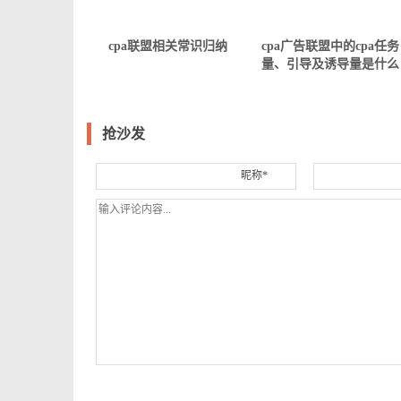
cpa联盟相关常识归纳
cpa广告联盟中的cpa任务
量、引导及诱导量是什么
意思？
抢沙发
昵称*