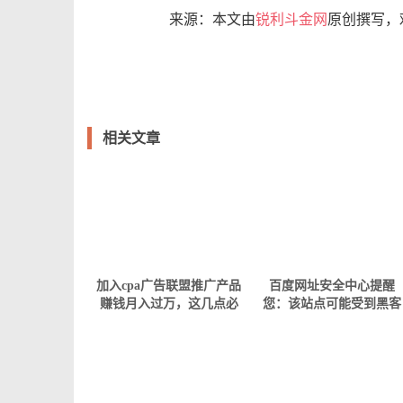
来源：本文由
锐利斗金网
原创撰写，
相关文章
加入cpa广告联盟推广产品
百度网址安全中心提醒
赚钱月入过万，这几点必
您：该站点可能受到黑客
须得知道！
攻击，部分页面已被非法
篡改！到底怎么回事？