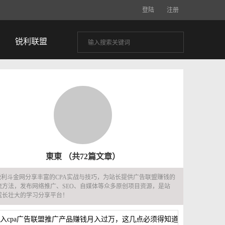
登陆
注册
锐利联盟
東東
（共72篇文章）
锐利斗金网分享丰富的CPA实战与技巧，为站长提供广告联盟赚钱
引流方法，发布网络推广、SEO、自媒体等众多原创项目资源，是
长成长壮大的学习分享平台！
入cpa广告联盟推广产品赚钱月入过万，这几点必须得知道！