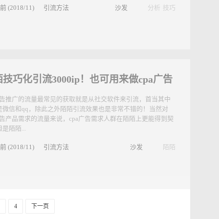
有很多人对于如何引流，就是做不好，甚至都不知道去哪里引
就这个问题来和大家一起聊一聊。首先我们要清楚引流的本质是
？ 流量就是人，但是人不一定都是流量，凡是无法转化为用户
叫...
前 (2018/11)
引流方法
沙发
分析
技巧
技巧化引流3000ip！也可用来做cpa广告
a广告推广的流量最常见的获取就是从社交软件来引流，首当其中
是微信和qq，除此之外陌陌引流效果也是非常不错的！当然对
a广告产品需求的流量来说，cpa广告需求人群在陌陌上更能得到契
是陌陌...
前 (2018/11)
引流方法
沙发
陌陌