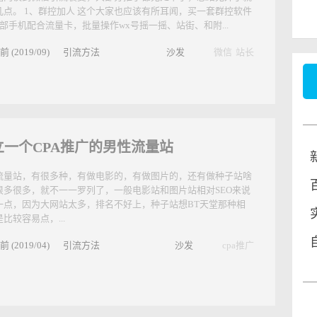
何进行微信引流，作为站长的你知道多
？
圈内谈到微信引流裂变，大部分推手都无处下手，总结无外乎就
几点。 1、群控加人 这个大家也应该有所耳闻，买一套群控软件
十部手机配合流量卡，批量操作wx号摇一摇、站街、和附...
前 (2019/09)
引流方法
沙发
微信
站长
立一个CPA推广的男性流量站
流量站，有很多种，有做电影的，有做图片的，还有做种子站啥
很多很多，就不一一罗列了，一般电影站和图片站相对SEO来说
一点，因为大网站太多，排名不好上，种子站想BT天堂那种相
比较容易点，...
前 (2019/04)
引流方法
沙发
cpa推广