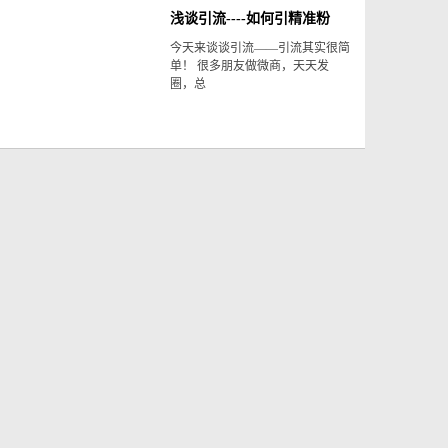
浅谈引流----如何引精准粉
今天来谈谈引流——引流其实很简
单！ 很多朋友做微商，天天发
圈，总