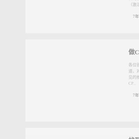
率
CP
会跟
告的
（激活
7年
做
各位
道，
见的
CP...
7年