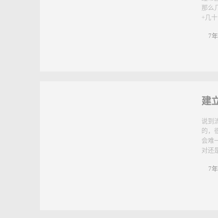
如
少
经常
那么
+几
7年
建
说到
的，
会难
对还是
7年