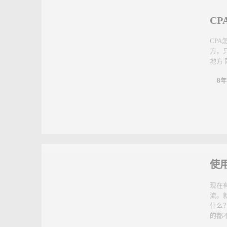
这是必须先思考的问题 2、分析对象，熟悉彼此，通过观察群公
8年前 (2018/11)
引流方法
C
CP
方，
地方
8年
使