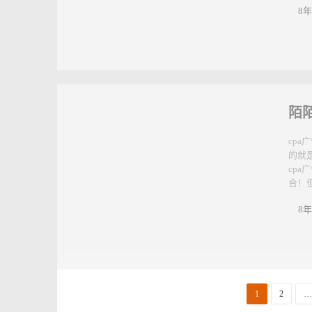
现在
流。
什么
的都不
8年
陌陌
cp
的就
cp
合！但
8年