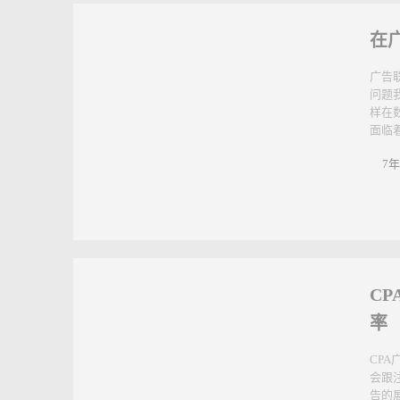
在
广告
问题
样在
面临着
7年
C