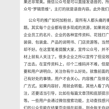
果还非常美。微信公众号是可以直接发语音的，
众号“罗辑思维”，主打的就是语音内容。此外我
公众号的推广如何加粉丝，是所有人都头痛的
题。其实每个企业都有很多现成的资源，如果将这
企业员工的名片、企业的各种宣传资料、花钱打
装袋、包装盒、产品的说明书、门店资源等。当
却不好。在这里笔者提醒大家，宣传公众号，并
材上就有人关注了。很多企业之所以宣传了但没
了出去。在宣传资料上，印个二维码并不难，但
要和用户讲明白，关注你有什么好处。就像前面
己有好处的事情，用户才会关心。内容推广及排
广方式。如果内容好，用就会转载，其他人看了
注，还要适当引导，比如在每篇文章顶和底部提
等。一些用户会通过微信搜索功能，主动查找感
们的公众号能在结果页中排在前面，则会每天自