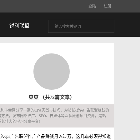
登陆
注册
锐利联盟
東東
（共72篇文章）
锐利斗金网分享丰富的CPA实战与技巧，为站长提供广告联盟赚钱的
流方法，发布网络推广、SEO、自媒体等众多原创项目资源，是站
成长壮大的学习分享平台！
入cpa广告联盟推广产品赚钱月入过万，这几点必须得知道！