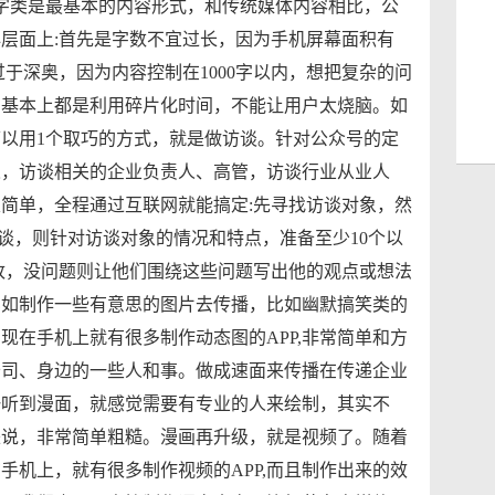
字类是最基本的内容形式，和传统媒体内容相比，公
层面上:首先是字数不宜过长，因为手机屏幕面积有
过于深奥，因为内容控制在1000字以内，想把复杂的问
，基本上都是利用碎片化时间，不能让用户太烧脑。如
可以用1个取巧的方式，就是做访谈。针对公众号的定
人，访谈相关的企业负责人、高管，访谈行业从业人
简单，全程通过互联网就能搞定:先寻找访谈对象，然
谈，则针对访谈对象的情况和特点，准备至少10个以
改，没问题则让他们围绕这些问题写出他的观点或想法
比如制作一些有意思的图片去传播，比如幽默搞笑类的
现在手机上就有很多制作动态图的APP,非常简单和方
公司、身边的一些人和事。做成速面来传播在传递企业
一听到漫面，就感觉需要有专业的人来绘制，其实不
来说，非常简单粗糙。漫画再升级，就是视频了。随着
手机上，就有很多制作视频的APP,而且制作出来的效