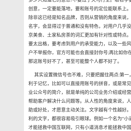
创意，一定要能落地，要和账号的定位能联系上。
除非这已经是知名品牌，否则从营销的角度来说
名字，会显得过于普通和没有特色，对用户几乎
京美食、土家私房茶的词汇更加有针对性或特点
要太出格，要考虑到用户的承受能力，以及一些风
户不举报你，官方可能也会直接封你号;再比如你
那这账号好不了，甚至可能整个人都不好了。
其实设置微信号也不难，只要把握住两点:第一
利于记忆，比如可以直接用账号的拼音，或是常
业公众号的简介，就是单纯的公司业务介绍或经
帮助客户解决什么问题等。从人性的角度来说，
助或好处，才愿意主动关注。文字越有个性越好
利的文字，都很容易吸引眼球。例如一个名为“小道
才能拯救中国互​联网，只有小道消息才能拯救中