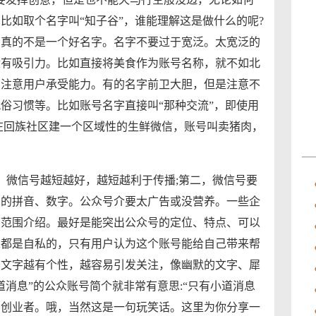
比如取个名字叫“知子谷”，谁能理解这是做什么的呢?
，真的不是一个好名字。名字不要过于宽泛。太宽泛的
没有吸引力。比如直接将美食作为账号名称，就不如北
。注意用户承受能力。有的名字前卫大胆，但是注意不
俗习惯等。比如账号名字直接叫“那种交流”，即使用
在回族社区建一个区域性的生鲜微信，账号叫卖猪肉，
，微信号越短越好，越短越利于传播;第二，微信号要
见的拼音、数字。公众号介要太广告或没营养。一些企
营范围介绍。最好是能突出公众号的定位、特点、可以
人都是自私的，只有用户认为这个账号能给自己带来帮
。文字越有个性，越容易引发关注，像幽默的文字、犀
消息”的公众账号简个就非常有意思:“只有小道消息
国创​业者。哦，当然这是一句玩笑话。这里为你分享一