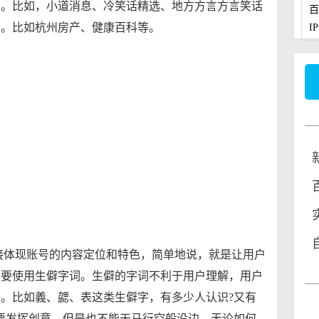
字。比如，小道消息、冷笑话精选、地方方言方言笑话
百
字。比如杭州房产、健康百科等。
I
接体现账号的内容定位和特色，简单地说，就是让用户
不要使用生僻字词。生僻的字词不利于用户理解，用户
。比如義、勰、表这类生僻字，有多少人认识?又有
要发挥创意，但是也不能天马行空般没边，无论如何